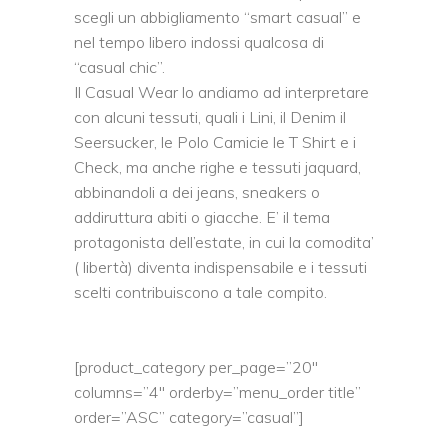
scegli un abbigliamento “smart casual” e
nel tempo libero indossi qualcosa di
“casual chic”.
Il Casual Wear lo andiamo ad interpretare
con alcuni tessuti, quali i Lini, il Denim il
Seersucker, le Polo Camicie le T Shirt e i
Check, ma anche righe e tessuti jaquard,
abbinandoli a dei jeans, sneakers o
addiruttura abiti o giacche. E’ il tema
protagonista dell’estate, in cui la comodita’
( libertà) diventa indispensabile e i tessuti
scelti contribuiscono a tale compito.
[product_category per_page=”20″
columns=”4″ orderby=”menu_order title”
order=”ASC” category=”casual”]